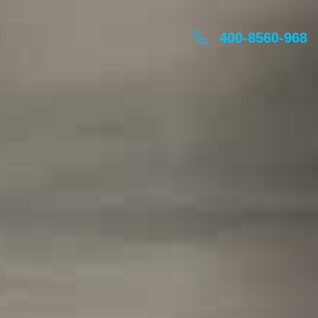
Next
400-8560-968