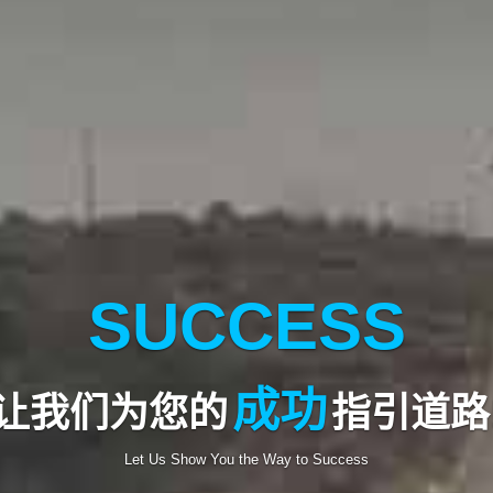
SPECIALTY
专业
为您的项目提供
技术支持
Provide professional technical support for your project!